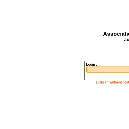
Associati
au
Login :
[
Utiliser l'authentific