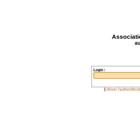
Associati
au
Login :
[
Utiliser l'authentific