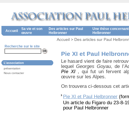
Sa vie et son
Des articles sur Paul
Une thèse concernant
Accueil
œuvre
Helbronner
Helbronner
Accueil
>
Des articles sur Paul Helbron
Recherche sur le site
Pie XI et Paul Helbronn
Le hasard vient de faire retrou
L’association
lequel
Georges Goyau
, de l’
présentation
Pie XI
, qui fut un fervent al
Nous contacter
œuvre sur les Alpes.
On trouvera ci-dessous cet artic
Pie XI et Paul Helbronner
(form
Un article du Figaro du 23-8-1
pour Paul Helbronner